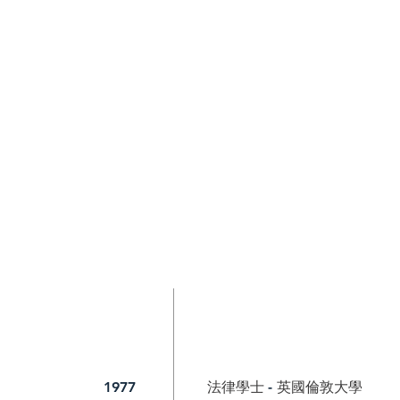
法律學士
英國倫敦大學
1977
-