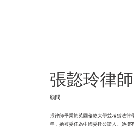
張殷律師事務所
律師
張㦤玲
顧問
張律師畢業於英國倫敦大學並考獲法律
年，她被委任為中國委托公證人。她擁