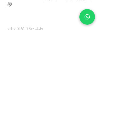
學
專業資格
香港最高法院事務律師
1981
英國及威爾斯最高法院
1985
事務律師
中國委托公證人
1995
© 2023 by Cheung Yan & Associates